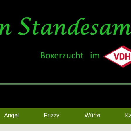
Angel
Frizzy
Würfe
K