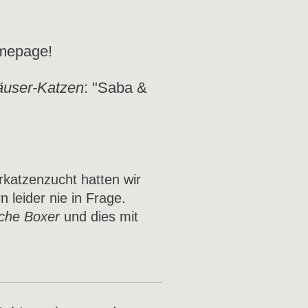
omepage!
äuser-Katzen
: "Saba &
katzenzucht hatten wir
leider nie in Frage.
che Boxer
und dies mit